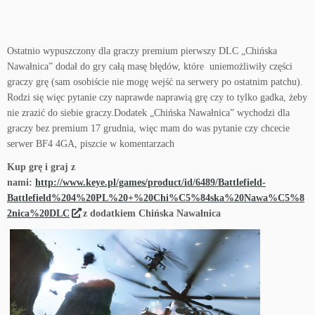
Ostatnio wypuszczony dla graczy premium pierwszy DLC „Chińska
Nawałnica” dodał do gry całą masę błędów, które uniemożliwiły części
graczy grę (sam osobiście nie mogę wejść na serwery po ostatnim patchu).
Rodzi się więc pytanie czy naprawde naprawią grę czy to tylko gadka, żeby
nie zrazić do siebie graczy.Dodatek „Chińska Nawałnica” wychodzi dla
graczy bez premium 17 grudnia, więc mam do was pytanie czy chcecie
serwer BF4 4GA, piszcie w komentarzach
Kup grę i graj z
nami:
http://www.keye.pl/games/product/id/6489/Battlefield-
Battlefield%204%20PL%20+%20Chi%C5%84ska%20Nawa%C5%8
2nica%20DLC
z dodatkiem Chińska Nawałnica