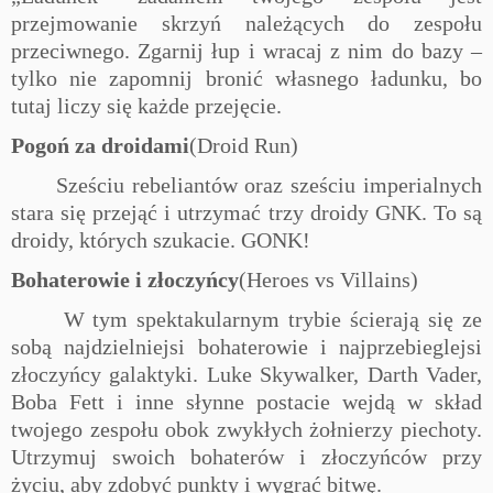
przejmowanie skrzyń należących do zespołu
przeciwnego. Zgarnij łup i wracaj z nim do bazy –
tylko nie zapomnij bronić własnego ładunku, bo
tutaj liczy się każde przejęcie.
Pogoń za droidami
(Droid Run)
Sześciu rebeliantów oraz sześciu imperialnych
stara się przejąć i utrzymać trzy droidy GNK. To są
droidy, których szukacie. GONK!
Bohaterowie i złoczyńcy
(Heroes vs Villains)
W tym spektakularnym trybie ścierają się ze
sobą najdzielniejsi bohaterowie i najprzebieglejsi
złoczyńcy galaktyki. Luke Skywalker, Darth Vader,
Boba Fett i inne słynne postacie wejdą w skład
twojego zespołu obok zwykłych żołnierzy piechoty.
Utrzymuj swoich bohaterów i złoczyńców przy
życiu, aby zdobyć punkty i wygrać bitwę.