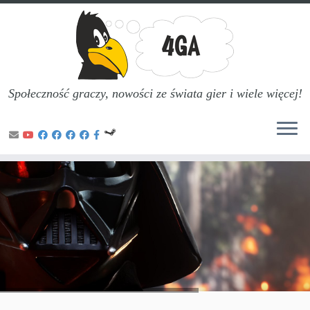
Społeczność graczy, nowości ze świata gier i wiele więcej!
Przejdź
do
treści
Wciel się w swoich ulubionych bohaterów i złoczyńców
w bitwach, o których mówi cała galaktyka.