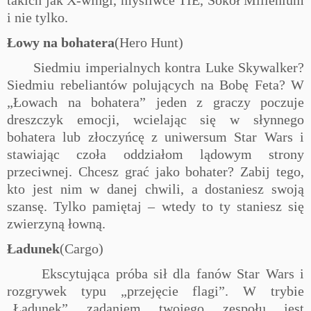
takich jak X-wingi, myśliwce TIE, Sokół Millenium
i nie tylko.
Łowy na bohatera
(Hero Hunt)
Siedmiu imperialnych kontra Luke Skywalker?
Siedmiu rebeliantów polujących na Bobę Feta? W
„Łowach na bohatera” jeden z graczy poczuje
dreszczyk emocji, wcielając się w słynnego
bohatera lub złoczyńcę z uniwersum
Star Wars
i
stawiając czoła oddziałom lądowym strony
przeciwnej. Chcesz grać jako bohater? Zabij tego,
kto jest nim w danej chwili, a dostaniesz swoją
szansę. Tylko pamiętaj – wtedy to ty staniesz się
zwierzyną łowną.
Ładunek
(Cargo)
Ekscytująca próba sił dla fanów
Star Wars
i
rozgrywek typu „przejęcie flagi”. W trybie
„Ładunek” zadaniem twojego zespołu jest