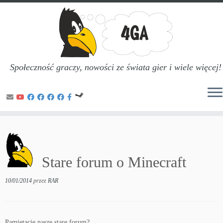
Społeczność graczy, nowości ze świata gier i wiele więcej!
Przejdź
do
treści
Stare forum o Minecraft
10/01/2014
przez
RAR
Pamiętacie nasze stare forum?