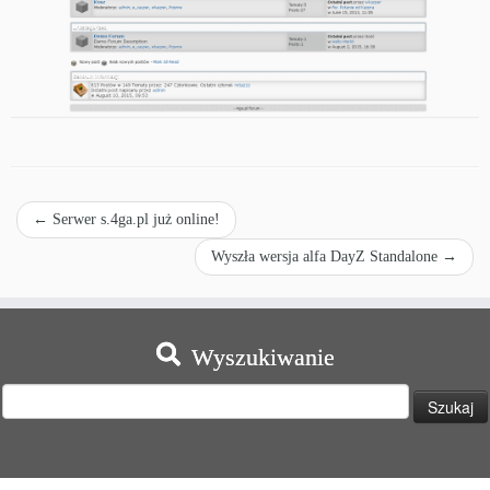
←
Serwer s.4ga.pl już online!
Wyszła wersja alfa DayZ Standalone
→
Wyszukiwanie
Szukaj: