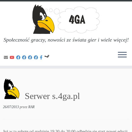
Społeczność graczy, nowości ze świata gier i wiele więcej!
Przejdź
do
treści
Serwer s.4ga.pl
26/07/2013
przez
RAR
Już w tą sobotę od godzinie 19:30 do 20:00 odbedzie sie start nowej edycji