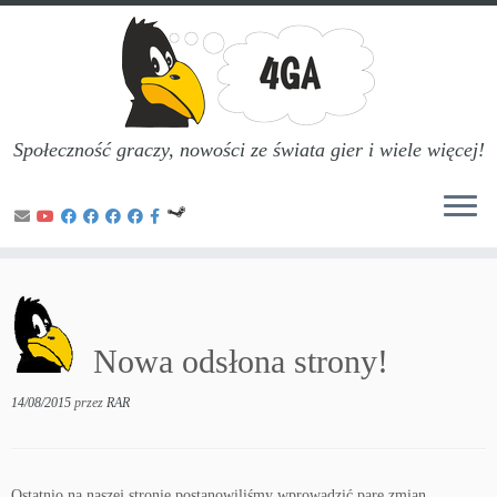
Społeczność graczy, nowości ze świata gier i wiele więcej!
Przejdź
do
treści
Nowa odsłona strony!
14/08/2015
przez
RAR
Ostatnio na naszej stronie postanowiliśmy wprowadzić pare zmian.