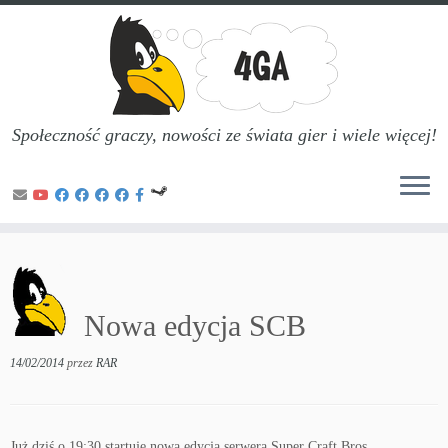
Społeczność graczy, nowości ze świata gier i wiele więcej!
Przejdź
do
treści
Nowa edycja SCB
14/02/2014
przez
RAR
Już dziś o 19:30 startuje nowa edycja serwera Super Craft Bros