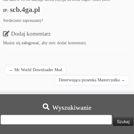
scb.4ga.pl
IP:
Serdecznie zapraszamy!
Dodaj komentarz
Musisz się
zalogować
, aby móc dodać komentarz.
←
Mc World Downloader Mod
Denerwująca piosenka Masterczułka
→
Wyszukiwanie
Szukaj: