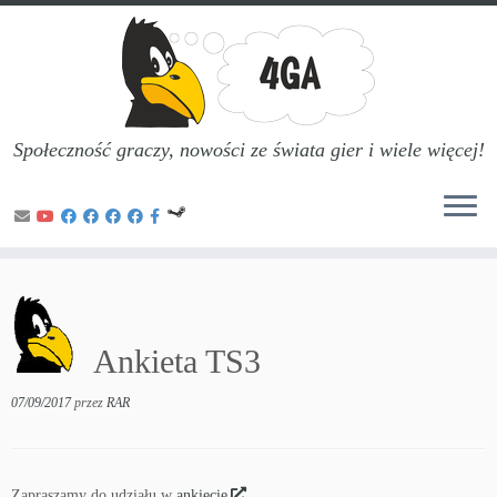
Społeczność graczy, nowości ze świata gier i wiele więcej!
Przejdź
do
treści
Ankieta TS3
07/09/2017
przez
RAR
Zapraszamy do udziału w
ankiecie
.