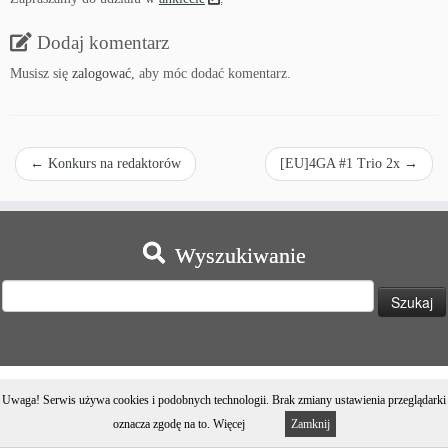
Dodaj komentarz
Musisz się
zalogować
, aby móc dodać komentarz.
←
Konkurs na redaktorów
[EU]4GA #1 Trio 2x
→
Wyszukiwanie
Szukaj:
Uwaga! Serwis używa cookies i podobnych technologii. Brak zmiany ustawienia przeglądarki
· © 2026
4ga
·
oznacza zgodę na to.
Więcej
Zamknij